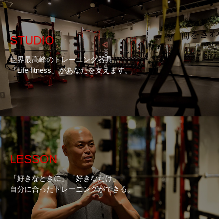
STUDIO
世界最高峰のトレーニング器具
「Life fitness」があなたを支えます。
LESSON
「好きなときに」「好きなだけ」
自分に合ったトレーニングができる。