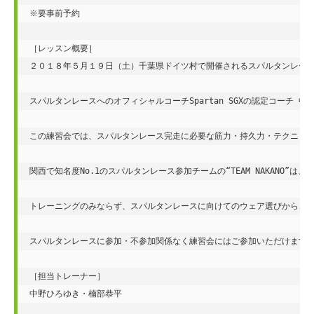
※要事前予約

［レッスン概要］

２０１８年５月１９日（土）千葉県ドイツ村で開催されるスパルタンレース
スパルタンレースへのオフィシャルコーチSpartan SGXの認定コーチ 中野
この練習会では、スパルタンレース完走に必要な筋力・持久力・テクニック
関西で知名度No.1のスパルタンレース参加チームの“TEAM NAKANO”は
トレーニングのみならず、スパルタンレースに向けてのウェア選びから、申
スパルタンレースに参加・不参加関係なく練習会にはご参加いただけますの
［担当トレーナー］

中野ひろゆき・楠部恭平
