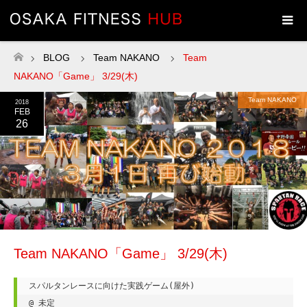
BLOG
Team NAKANO
Team
ホーム
NAKANO「Game」 3/29(木)
Team NAKANO
2018
FEB
26
Team NAKANO「Game」 3/29(木)
スパルタンレースに向けた実践ゲーム(屋外)

@ 未定
