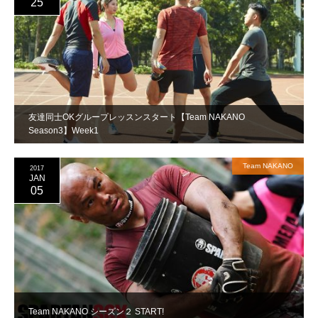
25
友達同士OKグループレッスンスタート【Team NAKANO
Season3】Week1
Team NAKANO
2017
JAN
05
Team NAKANO シーズン２ START!