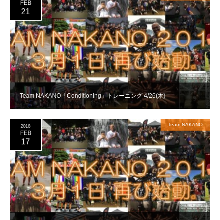
FEB
21
Team NAKANO「Conditioning」トレーニング 4/26(木)
Team NAKANO
2018
FEB
17