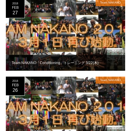
Team NAKANO
2018
FEB
27
Team NAKANO「Conditioning」トレーニング 3/22(木)
Team NAKANO
2018
FEB
26