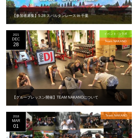
【参加者募集】5.28 スパルタンレース in 千葉
イベント･コラボ
2021
DEC
Team NAKANO
28
【グループレッスン開催】TEAM NAKANOについて
Team NAKANO
2018
MAR
01