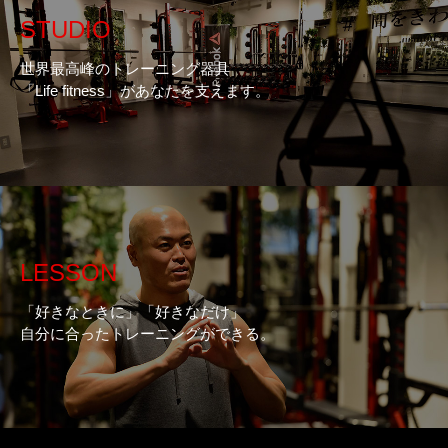
STUDIO
世界最高峰のトレーニング器具
「Life fitness」があなたを支えます。
LESSON
「好きなときに」「好きなだけ」
自分に合ったトレーニングができる。