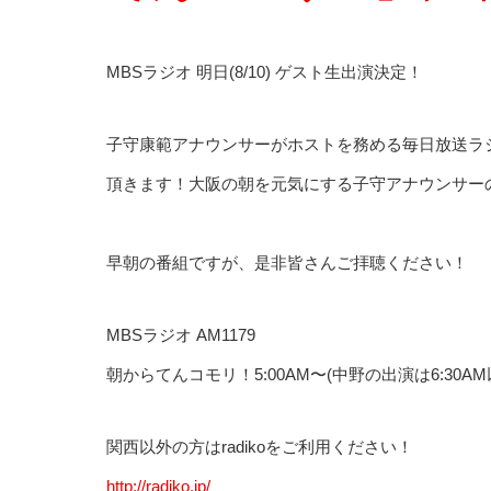
MBSラジオ 明日(8/10) ゲスト生出演決定！
子守康範アナウンサーがホストを務める毎日放送ラ
頂きます！大阪の朝を元気にする子守アナウンサー
早朝の番組ですが、是非皆さんご拝聴ください！
MBSラジオ AM1179
朝からてんコモリ！5:00AM〜(中野の出演は6:30A
関西以外の方はradikoをご利用ください！
http://radiko.jp/