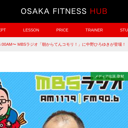
EPT
LESSON
PRICE
TRAINER
STU
金)5:00AM〜 MBSラジオ「朝からてんコモリ！」に中野ひろゆきが登場！
メディア出演･取材