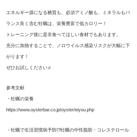
エネルギー源になる糖質も、必須アミノ酸も、ミネラルもバ
ランス良く含む牡蠣は、栄養豊富で低カロリー！
トレーニング後に是非食べてほしい食材でもあります。
充分に加熱することで、ノロウイルス感染リスクが大幅に下
がります！
ぜひお試しください♬
参考文献
・牡蠣の栄養
https://www.oysterbar.co.jp/oyster/eiyou.php
・牡蠣で生活習慣病予防!?牡蠣の中性脂肪・コレステロール