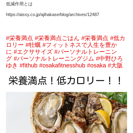
低減作用とは
https://aissy.co.jp/ajihakase/blog/archives/12487
#栄養満点
#栄養満点ごはん
#栄養満点
#低カ
ロリー
#牡蠣
#フィットネスで人生を豊か
に
#エクササイズ
#パーソナルトレーニン
グ
#パーソナルトレーニングジム
#中野ひろ
ゆき
#fithub
#osakafitnesshub
#osaka
#大阪