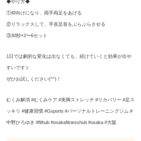
◆やり方◆
①仰向けになり、両手両足をあげる
②リラックスして、手首足首をぶらぶらさせる
③30秒×2〜6セット
1日では劇的な変化は出なくても、続けていくと効果が出や
すいです♫
ぜひお試しください(^^)！
むくみ解消 #むくみケア #美脚ストレッチ #リカバリー #足ス
ッキリ #健康習慣 #Gsports #パーソナルトレーニングジム #
中野ひろゆき #fithub #osakafitnesshub #osaka #大阪