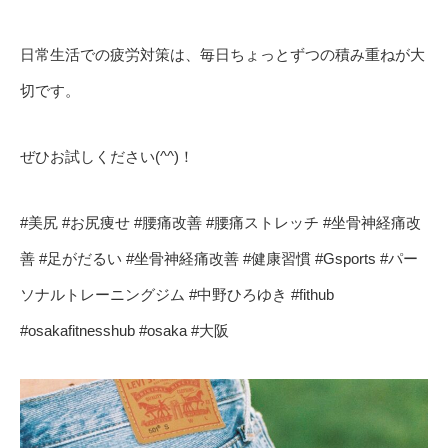
日常生活での疲労対策は、毎日ちょっとずつの積み重ねが大
切です。
ぜひお試しください(^^)！
#美尻 #お尻痩せ #腰痛改善 #腰痛ストレッチ #坐骨神経痛改
善 #足がだるい #坐骨神経痛改善 #健康習慣 #Gsports #パー
ソナルトレーニングジム #中野ひろゆき #fithub
#osakafitnesshub #osaka #大阪